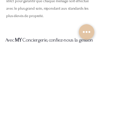
strict pour garantir que chaque ménage soit effectué
avec le plus grand soin, répondant aux standards les
plus élevés de propreté.
Avec
MY
Conciergerie, confiez-nous la gestion
de vos biens et bénéficiez d’un service à la
hauteur de vos attentes,.
Votre conciergerie locative de confiance à
Fontainebleau et ses environs.
Nous intervenons sur Fontainebleau, mais
aussi dans les villes et communes alentours
telles que Avon, Samois-sur-seine, Moret-sur-
Loing, Barbizon, Milly-la-forêt, et bien d'autres
localités.
Que vous possédiez une maison de ville, un